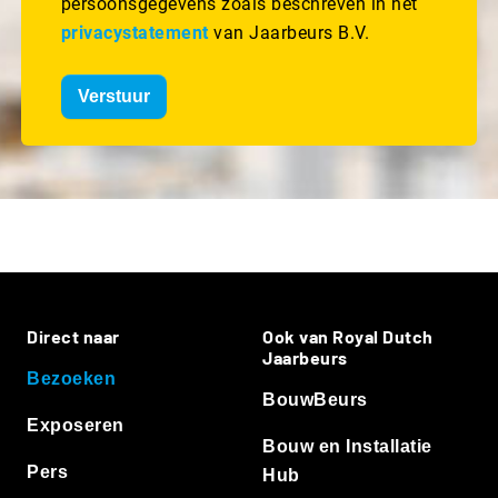
persoonsgegevens zoals beschreven in het
privacystatement
van Jaarbeurs B.V.
Verstuur
Direct naar
Ook van Royal Dutch
Jaarbeurs
Bezoeken
BouwBeurs
Exposeren
Bouw en Installatie
Pers
Hub