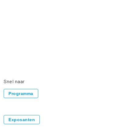
Daardoor zijn we verhuisd naar hal 2. Je vindt meer
dan 50 exposanten, 6 theaters en een Main Stage
waar jij kennis maakt met alle ontwikkelingen die
digitalisering in de bouw doormaakt.
Nu aanmelden
Snel naar
Programma
Exposanten