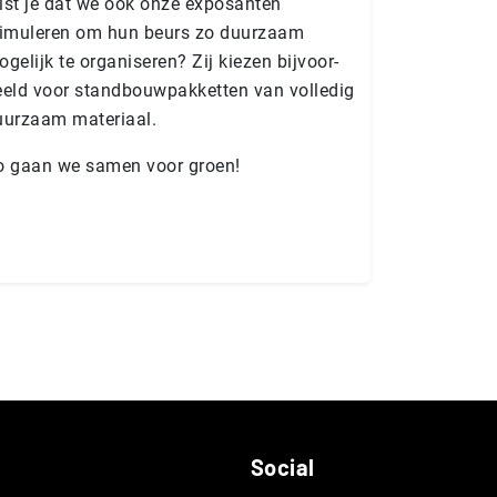
ist je dat we ook onze exposanten
timuleren om hun beurs zo duurzaam
gelijk te organiseren? Zij kiezen bij­voor­
eld voor stand­bouw­pak­ket­ten van volledig
uurzaam materiaal.
o gaan we samen voor groen!
Social