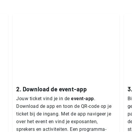
2. Download de event-app
3
Jouw ticket vind je in de
event-app
.
B
Download de app en toon de QR-code op je
g
ticket bij de ingang. Met de app navigeer je
pa
over het event en vind je exposanten,
de
sprekers en ac­ti­vi­tei­ten. Een pro­gram­ma­
st