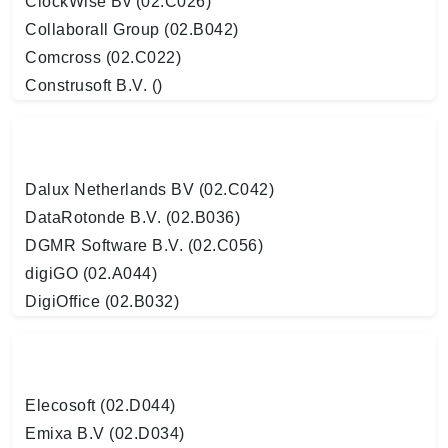
ClockWise Bv (02.C026)
Collaborall Group (02.B042)
Comcross (02.C022)
Construsoft B.V. ()
Dalux Netherlands BV (02.C042)
DataRotonde B.V. (02.B036)
DGMR Software B.V. (02.C056)
digiGO (02.A044)
DigiOffice (02.B032)
Elecosoft (02.D044)
Emixa B.V (02.D034)