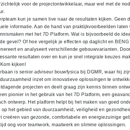
erzichtelijk voor de projectontwikkelaar, maar wel met de n
ur.
rpteam kun je samen live naar de resultaten kijken. Geen d
ele informatie. Aan de hand van praktijkvoorbeelden laten w
nnismaken met het 7D Platform. Wat is bijvoorbeeld de idea
 de gevel? Of hoe vergelijk je effecten op daglicht en BENG 
enereert en analyseert verschillende gebouwvarianten. Door 
ressante resultaten over en kun je snel integrale keuzes ma
Kom kijken!
rbaan is senior adviseur bouwfysica bij DGMR, waar hij zijn
duurzaamheid inzet om innovatieve oplossingen te ontwikke
uitdagende projecten en deelt graag zijn kennis binnen ont
 een pionier in het gebruik van het 7D Platform, een geavan
sch ontwerp. Het platform helpt bij het maken van goed on
op het gebied van duurzaamheid, veiligheid en gezondheid
het creëren van gezonde, comfortabele en energiezuinige g
ltijd oog voor teamwork, maatwerk en slimme oplossingen.