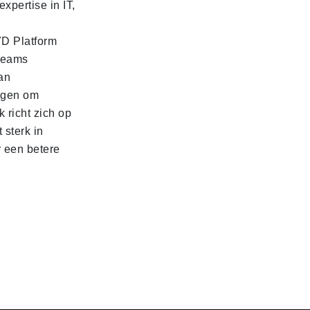
xpertise in IT,
7D Platform
pteams
an
ogen om
 richt zich op
 sterk in
 een betere