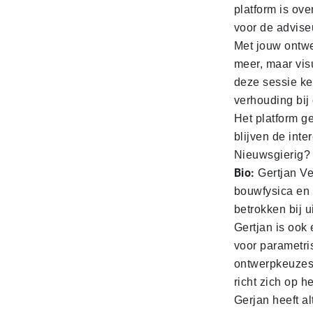
platform is ov
voor de advise
Met jouw ontwe
meer, maar visu
deze sessie ke
verhouding bij
Het platform g
blijven de inte
Nieuwsgierig? 
Bio:
Gertjan Ve
bouwfysica en 
betrokken bij 
Gertjan is ook
voor parametri
ontwerpkeuzes 
richt zich op 
Gerjan heeft a