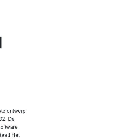
d
ste ontwerp
O2. De
oftware
taat! Het