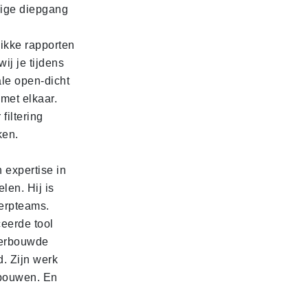
odige diepgang
ikke rapporten
ij je tijdens
le open-dicht
met elkaar.
filtering
ken.
 expertise in
len. Hij is
werpteams.
ceerde tool
derbouwde
. Zijn werk
ebouwen. En