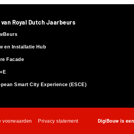
 van Royal Dutch Jaarbeurs
wBeurs
 en Installatie Hub
re Facade
+E
pean Smart City Experience (ESCE)
DigiBouw is ee
 voorwaarden
Privacy statement