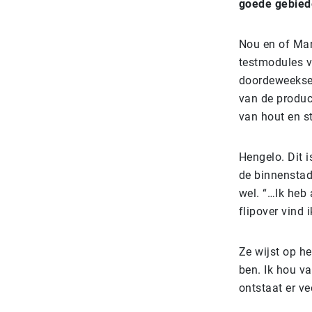
goede gebieden
Nou en of Mar
testmodules v
doordeweekse 
van de produc
van hout en st
Hengelo. Dit i
de binnenstad
wel. “…Ik heb 
flipover vind 
Ze wijst op he
ben. Ik hou v
ontstaat er vee