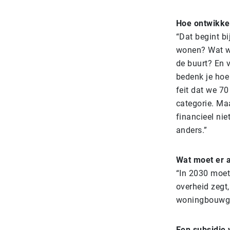
Hoe ontwikke
“Dat begint bi
wonen? Wat wi
de buurt? En 
bedenk je hoe
feit dat we 70
categorie. Maa
financieel nie
anders.”
Wat moet er 
“In 2030 moet 
overheid zegt,
woningbouwgeb
Een subsidie