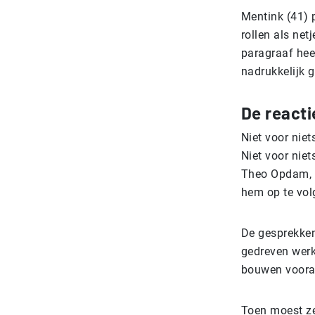
Mentink (41) 
rollen als net
paragraaf hee
nadrukkelijk g
De reacti
Niet voor nie
Niet voor niet
Theo Opdam, d
hem op te vol
De gesprekken
gedreven werke
bouwen vooral 
Toen moest ze