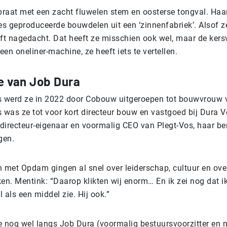
praat met een zacht fluwelen stem en oosterse tongval. Ha
jes geproduceerde bouwdelen uit een ‘zinnenfabriek’. Alsof z
ft nagedacht. Dat heeft ze misschien ook wel, maar de kersv
een oneliner-machine, ze heeft iets te vertellen.
e van Job Dura
ts werd ze in 2022 door Cobouw uitgeroepen tot bouwvrouw v
s was ze tot voor kort directeur bouw en vastgoed bij Dura V
irecteur-eigenaar en voormalig CEO van Plegt-Vos, haar b
gen.
 met Opdam gingen al snel over leiderschap, cultuur en ove
n. Mentink: “Daarop klikten wij enorm… En ik zei nog dat ik
als een middel zie. Hij ook.”
 nog wel langs Job Dura (voormalig bestuursvoorzitter en n