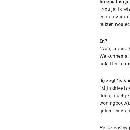
Ineens ben j
“Nou ja. Ik w
en duurzaam bo
huizen nou ec
En?
“Nou, ja dus. 
We kunnen al 
ook. Heel gaaf
Jij zegt ‘ik 
“Mijn drive i
doen, moet je 
woningbouw). D
gebeuren en he
Het interview 