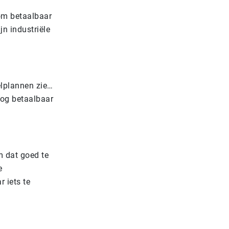
 om betaalbaar
jn industriële
elplannen zie…
nog betaalbaar
m dat goed te
e
 iets te