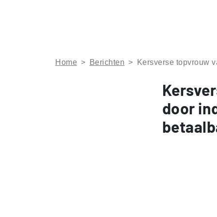
Home
>
Berichten
>
Kersverse topvrouw va
Kersver
door in
betaalb