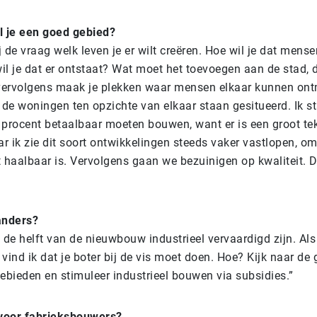
l je een goed gebied?
j de vraag welk leven je er wilt creëren. Hoe wil je dat mens
l je dat er ontstaat? Wat moet het toevoegen aan de stad, d
vervolgens maak je plekken waar mensen elkaar kunnen on
 de woningen ten opzichte van elkaar staan gesitueerd. Ik st
 procent betaalbaar moeten bouwen, want er is een groot tek
r ik zie dit soort ontwikkelingen steeds vaker vastlopen, o
t haalbaar is. Vervolgens gaan we bezuinigen op kwaliteit. 
anders?
de helft van de nieuwbouw industrieel vervaardigd zijn. Als 
 vind ik dat je boter bij de vis moet doen. Hoe? Kijk naar de
ieden en stimuleer industrieel bouwen via subsidies.”
 voor fabrieksbouwers?