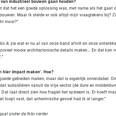
e van industrieel bouwen gaan houden?
ist dat het een goede oplossing was, met name als het gaat
uwen. Maar ik stelde er ook altijd mijn vraagtekens bij? Zi
ht mooi?”
Als ik zie wat er nu al van onze band afrolt en onze ontwikk
zoveel mooie architectonische details maken… En dat kan 
.”
kan hier impact maken’. Hoe?
s goede gebieden maken, maar dat is eigenlijk onrendabel. O
dat subsidiëren vanuit de vrije sector (de dure en middeldur
at laat direct zien hoe fragiel het systeem is. Er hoeft maar
t loopt vast, dat unheimische gevoel had ik al langer.”
gaat onder de foto verder