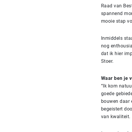
Raad van Best
spannend mome
mooie stap voo
Inmiddels staa
nog enthousia
dat ik hier i
Stoer.
Waar ben je v
“Ik kom natuur
goede gebiede
bouwen daar ee
begeistert do
van kwaliteit.