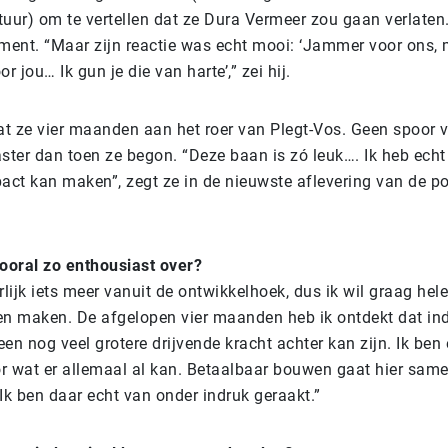
uur) om te vertellen dat ze Dura Vermeer zou gaan verlaten
nt. “Maar zijn reactie was echt mooi: ‘Jammer voor ons, 
r jou… Ik gun je die van harte’,” zei hij.
t ze vier maanden aan het roer van Plegt-Vos. Geen spoor va
ster dan toen ze begon. “Deze baan is zó leuk…. Ik heb echt
mpact kan maken”, zegt ze in de nieuwste aflevering van de 
ooral zo enthousiast over?
lijk iets meer vanuit de ontwikkelhoek, dus ik wil graag hel
n maken. De afgelopen vier maanden heb ik ontdekt dat ind
n nog veel grotere drijvende kracht achter kan zijn. Ik ben 
or wat er allemaal al kan. Betaalbaar bouwen gaat hier sa
 Ik ben daar echt van onder indruk geraakt.”