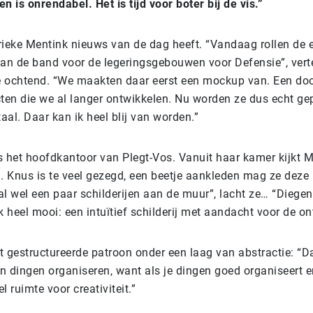
 is onrendabel. Het is tijd voor boter bij de vis.”
ieke Mentink nieuws van de dag heeft. “Vandaag rollen de e
an de band voor de legeringsgebouwen voor Defensie”, verte
ochtend. “We maakten daar eerst een mockup van. Een doo
ten die we al langer ontwikkelen. Nu worden ze dus echt g
aal. Daar kan ik heel blij van worden.”
s het hoofdkantoor van Plegt-Vos. Vanuit haar kamer kijkt M
. Knus is te veel gezegd, een beetje aankleden mag ze deze
al wel een paar schilderijen aan de muur”, lacht ze… “Diegen
ik heel mooi: een intuïtief schilderij met aandacht voor de o
t gestructureerde patroon onder een laag van abstractie: “Da
an dingen organiseren, want als je dingen goed organiseert e
l ruimte voor creativiteit.”