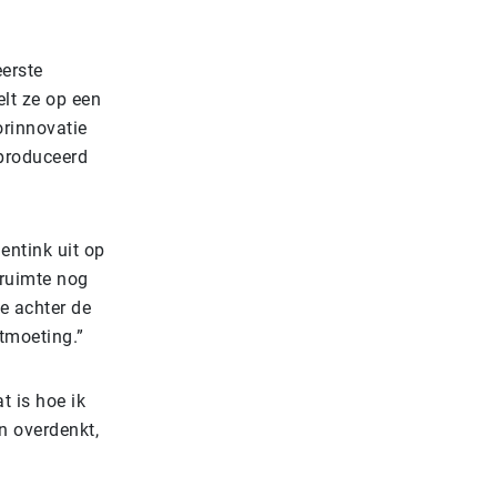
erste
lt ze op een
rinnovatie
eproduceerd
entink uit op
 ruimte nog
e achter de
ntmoeting.”
t is hoe ik
n overdenkt,