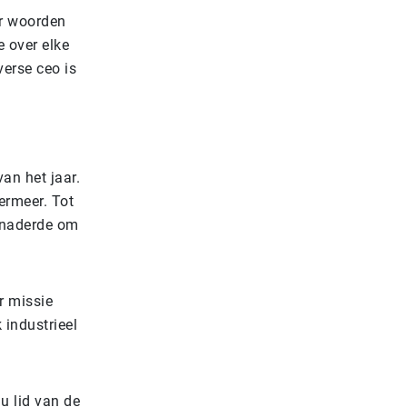
ar woorden
e over elke
erse ceo is
an het jaar.
ermeer. Tot
enaderde om
r missie
 industrieel
u lid van de